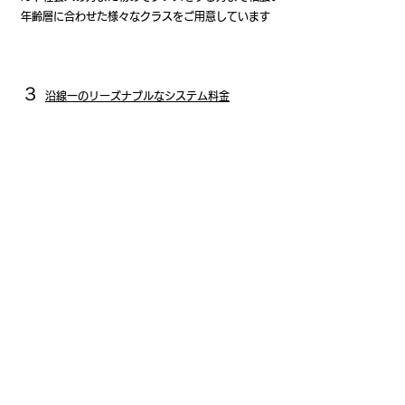
年齢層に合わせた様々なクラスをご用意しています
３
沿線一のリーズナブルなシステム料金
月謝の支払いは引き落としではありません
（月末に翌
月分を受付にてお支払い）
メリットとして翌月の回数
を月末までに自由に決めることが出来ます その為
会員様のスケジュールに柔軟に対応できます
チケットコースもご用意しています
（１/4/8回チケ
ット）
４
白を基調としたオシャレで綺麗なスタジオ
スタジオは路面沿いにありビル内や地下などではない
為閉塞感
なく開放的で換気も抜群に良い環境にありま
す また白を基調とした綺麗でオシャレなスタジオ
です 本格的な照明も完備している為 ショーの様な