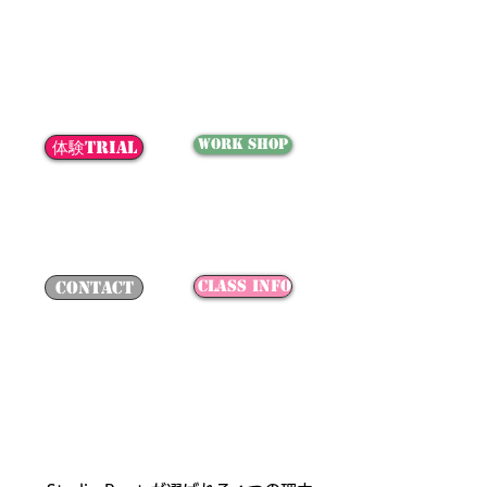
WORK SHOP
体験trial
class info
contact