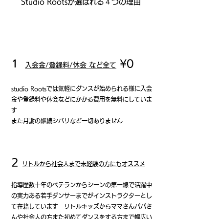
Studio Rootsが選ばれる４つの理由
1
¥0
入会金/登録料/休会 など全て
studio Rootsでは気軽にダンスが始められる様に入会
金や登録料や休会などにかかる費用を無料にしていま
す
また月謝の継続シバリなど一切ありません
2
リトルから社会人まで未経験の方にもオススメ
指導歴数十年のベテランからシーンの第一線で活躍中
の実力ある若手ダンサーまでがインストラクターとし
て在籍しています
リトルキッズからママさんパパさ
んや社会人の方また
初めてダンスをする方まで幅広い